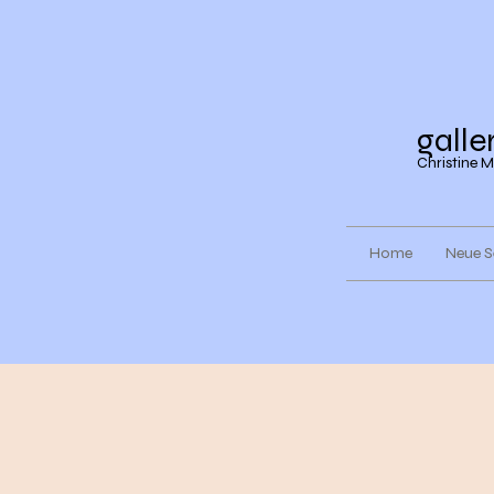
galle
Christine M
Home
Neue S