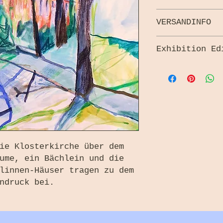
Rückgabe und Umt
VERSANDINFO
30 Tagen akzepti
Versandkosten fü
Der Versand inne
Exhibition Ed
kostenlos.
FRISCHER WIND
ie Klosterkirche über dem
ume, ein Bächlein und die
linnen-Häuser tragen zu dem
ndruck bei.