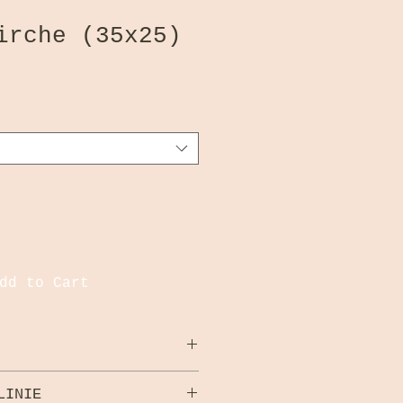
irche (35x25)
dd to Cart
LINIE