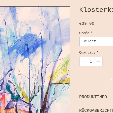
Klosterk
Price
€39.00
Größe
*
Select
Quantity
*
A
PRODUKTINFO
Artprint
RÜCKGABERICHT