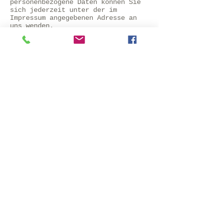
personenbezogene Daten können Sie
sich jederzeit unter der im
Impressum angegebenen Adresse an
uns wenden.
Recht auf Einschränkung der
Verarbeitung
Sie haben das Recht, die
Einschränkung der Verarbeitung
Ihrer personenbezogenen Daten zu
verlangen. Hierzu können Sie sich
jederzeit unter der im Impressum
angegebenen Adresse an uns wenden.
Das Recht auf Einschränkung der
Verarbeitung besteht in folgenden
Fällen:
Wenn Sie die Richtigkeit Ihrer bei
uns gespeicherten personenbezogenen
Daten bestreiten, benötigen wir in
der Regel Zeit, um dies zu
überprüfen. Für die Dauer der
Prüfung haben Sie das Recht, die
Einschränkung der Verarbeitung
Ihrer personenbezogenen Daten zu
verlangen.
Wenn die Verarbeitung Ihrer
personenbezogenen Daten
unrechtmäßig geschah/geschieht,
können Sie statt der Löschung die