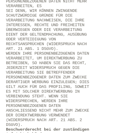
PERSONENBEZOGENEN DATEN NICHT MEHR
VERARBEITEN, ES
SEI DENN, WIR KÖNNEN ZWINGENDE
SCHUTZWÜRDIGE GRÜNDE FÜR DIE
VERARBEITUNG NACHWEISEN, DIE IHRE
INTERESSEN, RECHTE UND FREIHEITEN
ÜBERWIEGEN ODER DIE VERARBEITUNG
DIENT DER GELTENDMACHUNG, AUSÜBUNG
ODER VERTEIDIGUNG VON
RECHTSANSPRÜCHEN (WIDERSPRUCH NACH
ART. 21 ABS. 1 DSGVO).
WERDEN IHRE PERSONENBEZOGENEN DATEN
VERARBEITET, UM DIREKTWERBUNG ZU
BETREIBEN, SO HABEN SIE DAS RECHT,
JEDERZEIT WIDERSPRUCH GEGEN DIE
VERARBEITUNG SIE BETREFFENDER
PERSONENBEZOGENER DATEN ZUM ZWECKE
DERARTIGER WERBUNG EINZULEGEN; DIES
GILT AUCH FÜR DAS PROFILING, SOWEIT
ES MIT SOLCHER DIREKTWERBUNG IN
VERBINDUNG STEHT. WENN SIE
WIDERSPRECHEN, WERDEN IHRE
PERSONENBEZOGENEN DATEN
ANSCHLIESSEND NICHT MEHR ZUM ZWECKE
DER DIREKTWERBUNG VERWENDET
(WIDERSPRUCH NACH ART. 21 ABS. 2
DSGVO).
Beschwerderecht bei der zuständigen