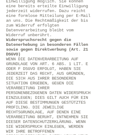
Einwilligung möglich. Sie können
eine bereits erteilte Einwilligung
jederzeit widerrufen. Dazu reicht
eine formlose Mitteilung per E-Mail
an uns. Die Rechtmäßigkeit der bis
zum Widerruf erfolgten
Datenverarbeitung bleibt vom
Widerruf unberührt.
Widerspruchsrecht gegen die
Datenerhebung in besonderen Fällen
sowie gegen Direktwerbung (Art. 21
DSGVO)
WENN DIE DATENVERARBEITUNG AUF
GRUNDLAGE VON ART. 6 ABS. 1 LIT. E
ODER F DSGVO ERFOLGT, HABEN SIE
JEDERZEIT DAS RECHT, AUS GRÜNDEN,
DIE SICH AUS IHRER BESONDEREN
SITUATION ERGEBEN, GEGEN DIE
VERARBEITUNG IHRER
PERSONENBEZOGENEN DATEN WIDERSPRUCH
EINZULEGEN; DIES GILT AUCH FÜR EIN
AUF DIESE BESTIMMUNGEN GESTÜTZTES
PROFILING. DIE JEWEILIGE
RECHTSGRUNDLAGE, AUF DENEN EINE
VERARBEITUNG BERUHT, ENTNEHMEN SIE
DIESER DATENSCHUTZERKLÄRUNG. WENN
SIE WIDERSPRUCH EINLEGEN, WERDEN
WIR IHRE BETROFFENEN